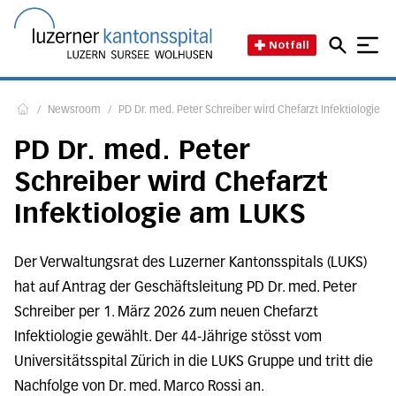
Direkt zum Inhalt
Direkt zum Fussbereich
Direkt zur Suche
Startseite des Luzerner Kant
Notfall
/
Newsroom
/
PD Dr. med. Peter Schreiber wird Chefarzt Infektiologie a
Home
PD Dr. med. Peter
Schreiber wird Chefarzt
Infektiologie am LUKS
Der Verwaltungsrat des Luzerner Kantonsspitals (LUKS)
hat auf Antrag der Geschäftsleitung PD Dr. med. Peter
Schreiber per 1. März 2026 zum neuen Chefarzt
Infektiologie gewählt. Der 44-Jährige stösst vom
Universitätsspital Zürich in die LUKS Gruppe und tritt die
Nachfolge von Dr. med. Marco Rossi an.