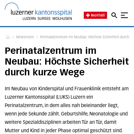
Direkt zum Inhalt
Direkt zum Fussbereich
Direkt zur Suche
Startseite des Luzerner Kant
Notfall
/
Newsroom
/
Perinatalzentrum im Neubau: Höchste Sicherheit durch k
Home
Perinatalzentrum im
Neubau: Höchste Sicherheit
durch kurze Wege
Im Neubau von Kinderspital und Frauenklinik entsteht am
Luzerner Kantonsspital (LUKS) Luzern ein
Perinatalzentrum, in dem alles nah beieinander liegt,
wenn jede Sekunde zählt. Geburtshilfe, Neonatologie und
weitere Spezialdisziplinen arbeiten Tür an Tür, damit
Mutter und Kind in jeder Phase optimal geschützt sind.