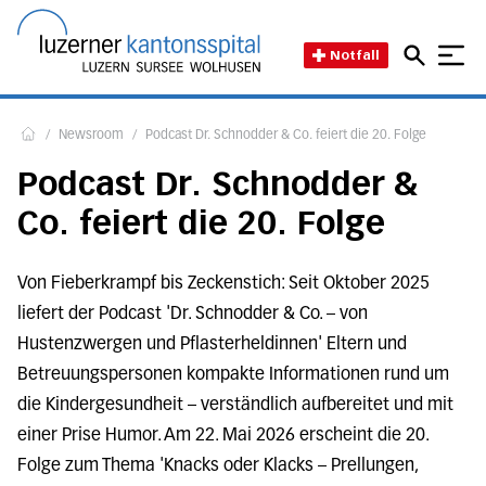
Direkt zum Inhalt
Direkt zum Fussbereich
Direkt zur Suche
Startseite des Luzerner Kant
Notfall
/
Newsroom
/
Podcast Dr. Schnodder & Co. feiert die 20. Folge
Home
Podcast Dr. Schnodder &
Co. feiert die 20. Folge
Von Fieberkrampf bis Zeckenstich: Seit Oktober 2025
liefert der Podcast 'Dr. Schnodder & Co. – von
Hustenzwergen und Pflasterheldinnen' Eltern und
Betreuungspersonen kompakte Informationen rund um
die Kindergesundheit – verständlich aufbereitet und mit
einer Prise Humor. Am 22. Mai 2026 erscheint die 20.
Folge zum Thema 'Knacks oder Klacks – Prellungen,