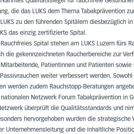
rkanntes Qualitätssiegel für rauchfreie Gesundhe
ung, die das LUKS dem Thema Tabakprävention zumi
s LUKS zu den führenden Spitälern diesbezüglich i
S das einzig zertifizierte Spital.
Rauchfreies Spital stehen am LUKS Luzern fürs Ra
ich die gekennzeichneten Raucherbereiche zur Ver
ür Mitarbeitende, Patientinnen und Patienten sowi
 Passivrauchen weiter verbessert werden. Sowohl
nten werden zudem Rauchstopp-Beratungen angeb
m nationalen Netzwerk Forum Tabakprävention in G
etzwerk überprüft die Qualitätsstandards und nim
 besonders hervorgehoben wurden die strategisch
er Unternehmensleitung und die inhaltliche Posit