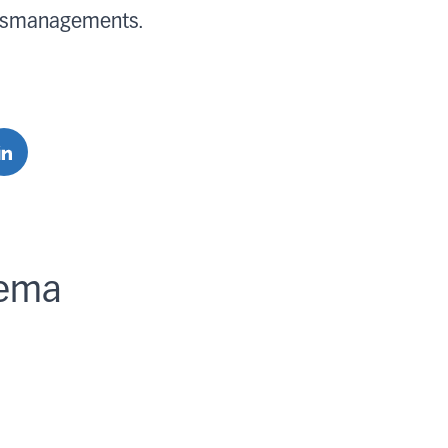
itsmanagements.
ema