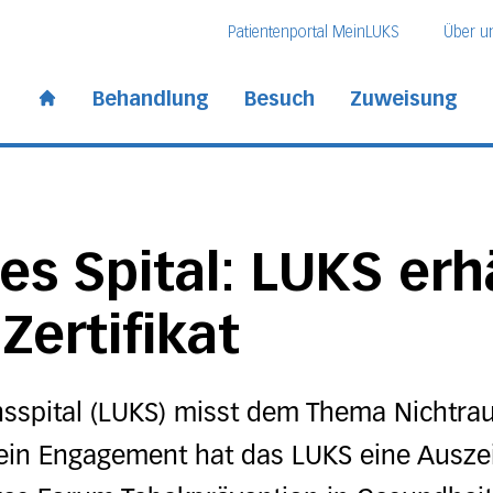
Direkt zum Inhalt
Direkt zum Fussbereich
Direkt zur Suche
Patientenportal MeinLUKS
Über u
 Kantonsspital
Behandlung
Besuch
Zuweisung
Start page
es Spital: LUKS erh
Zertifikat
sspital (LUKS) misst dem Thema Nichtra
sein Engagement hat das LUKS eine Ausz