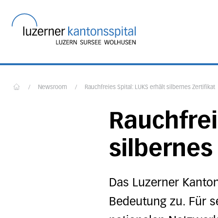
Startseite des Luzerner
/
Newsroom
/
Rauchfreies Spital: LUKS erhält silbernes Zertifikat
Home
Rauchfrei
silbernes 
Das Luzerner Kanton
Bedeutung zu. Für 