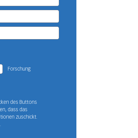
Forschung
cken des Buttons
den, dass das
tionen zuschickt.
.