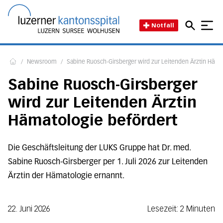
Direkt zum Inhalt
Direkt zum Fussbereich
Direkt zur Suche
Startseite des Luzerner Kant
Notfall
/
Newsroom
/
Sabine Ruosch-Girsberger wird zur Leitenden Ärztin Häma
Home
Sabine Ruosch-Girsberger
wird zur Leitenden Ärztin
Hämatologie befördert
Die Geschäftsleitung der LUKS Gruppe hat Dr. med.
Sabine Ruosch-Girsberger per 1. Juli 2026 zur Leitenden
Ärztin der Hämatologie ernannt.
22. Juni 2026
Lesezeit: 2 Minuten