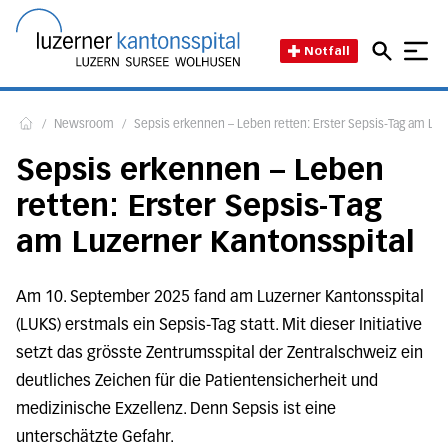
Direkt zum Inhalt
Direkt zum Fussbereich
Direkt zur Suche
Startseite des Luzerner Kant
Notfall
/
Newsroom
/
Sepsis erkennen – Leben retten: Erster Sepsis-Tag am Luz
Home
Sepsis erkennen – Leben
retten: Erster Sepsis-Tag
am Luzerner Kantonsspital
Am 10. September 2025 fand am Luzerner Kantonsspital
(LUKS) erstmals ein Sepsis-Tag statt. Mit dieser Initiative
setzt das grösste Zentrumsspital der Zentralschweiz ein
deutliches Zeichen für die Patientensicherheit und
medizinische Exzellenz. Denn Sepsis ist eine
unterschätzte Gefahr.