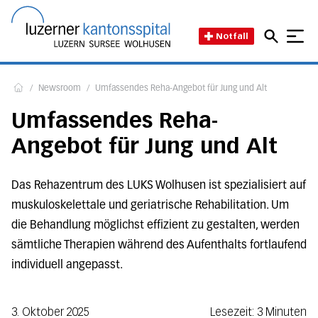
Direkt zum Inhalt
Direkt zum Fussbereich
Direkt zur Suche
Startseite des Luzerner Kant
Notfall
/
Newsroom
/
Umfassendes Reha-Angebot für Jung und Alt
Home
Umfassendes Reha-
Angebot für Jung und Alt
Das Rehazentrum des LUKS Wolhusen ist spezialisiert auf
muskuloskelettale und geriatrische Rehabilitation. Um
die Behandlung möglichst effizient zu gestalten, werden
sämtliche Therapien während des Aufenthalts fortlaufend
individuell angepasst.
3. Oktober 2025
Lesezeit: 3 Minuten