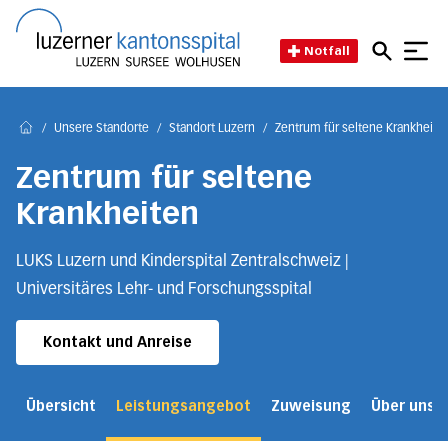
Direkt zum Inhalt
Direkt zum Fussbereich
Direkt zur Suche
Startseite des Luzerner Kant
Notfall
/
Unsere Standorte
/
Standort Luzern
/
Zentrum für seltene Krankheite
Home
Zentrum für seltene
Krankheiten
LUKS Luzern und Kinderspital Zentralschweiz |
Universitäres Lehr- und Forschungsspital
Kontakt und Anreise
Übersicht
Leistungsangebot
Zuweisung
Über uns