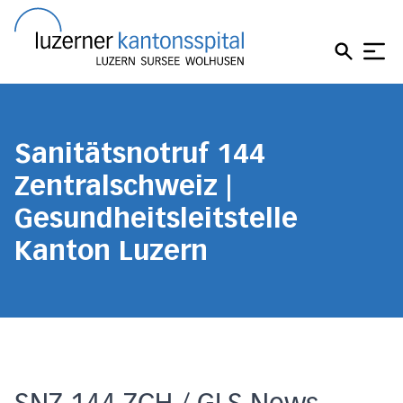
Direkt zum Inhalt
Direkt zum Fussbereich
Direkt zur Suche
Startseite
Sanitätsnotruf 144
Zentralschweiz |
Gesundheitsleitstelle
Kanton Luzern