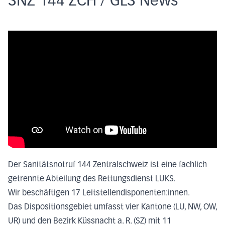
SNZ 144 ZCH / GLS News
Der Sanitätsnotruf 144 Zentralschweiz ist eine fachlich
getrennte Abteilung des Rettungsdienst LUKS.
Wir beschäftigen 17 Leitstellendisponenten:innen.
Das Dispositionsgebiet umfasst vier Kantone (LU, NW, OW,
UR) und den Bezirk Küssnacht a. R. (SZ) mit
11