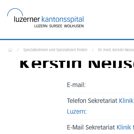
Startseite des Luzerner
Dr. med.
/
Spezialistinnen und Spezialisten finden
/
Dr. med. Kerstin Neus
Kerstin Neus
Home
Oberärztin Viszeralchirurgie, 
E-mail:
Telefon Sekretariat
Klini
Luzern
:
E-Mail Sekretariat
Klinik