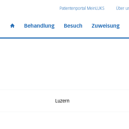
Direkt zum Inhalt
Direkt zum Fussbereich
Direkt zur Suche
Patientenportal MeinLUKS
Über u
 Kantonsspital
Behandlung
Besuch
Zuweisung
Start page
decker
Luzern