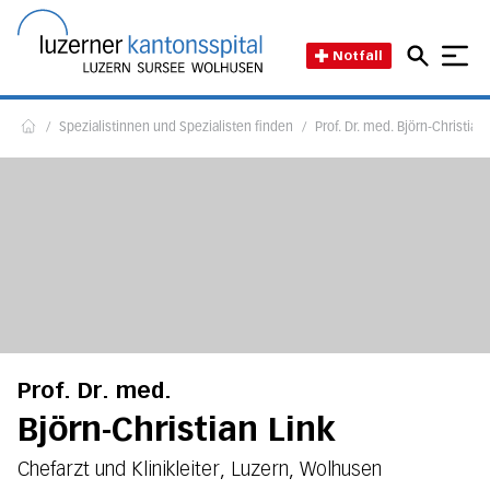
Direkt zum Inhalt
Direkt zum Fussbereich
Direkt zur Suche
Startseite des Luzerner Kant
Notfall
/
Spezialistinnen und Spezialisten finden
/
Prof. Dr. med. Björn-Christian 
Home
Prof. Dr. med.
Björn-Christian Link
Chefarzt und Klinikleiter, Luzern, Wolhusen