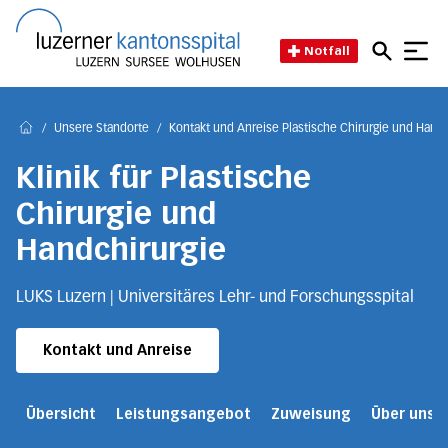
Direkt zum Inhalt
Direkt zum Fussbereich
Direkt zur Suche
Startseite des Luzerner Kant
Notfall
/
Unsere Standorte
/
Kontakt und Anreise Plastische Chirurgie und Handc
Home
Klinik für Plastische
Chirurgie und
Handchirurgie
LUKS Luzern | Universitäres Lehr- und Forschungsspital
Kontakt und Anreise
Übersicht
Leistungsangebot
Zuweisung
Über uns