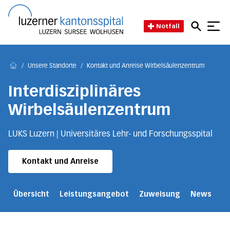
Direkt zum Inhalt
Direkt zum Fussbereich
Direkt zur Suche
Startseite des Luzerner Kant
Notfall
/
Unsere Standorte
/
Kontakt und Anreise Wirbelsäulenzentrum
Home
Interdisziplinäres
Wirbelsäulenzentrum
LUKS Luzern | Universitäres Lehr- und Forschungsspital
Kontakt und Anreise
Übersicht
Leistungsangebot
Zuweisung
News
T