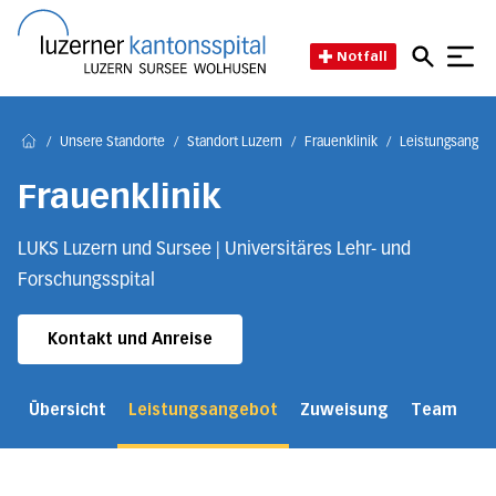
Direkt zum Inhalt
Direkt zum Fussbereich
Direkt zur Suche
Startseite des Luzerner Kant
Notfall
/
Unsere Standorte
/
Standort Luzern
/
Frauenklinik
/
Leistungsangebo
Home
Frauenklinik
LUKS Luzern und Sursee | Universitäres Lehr- und
Forschungsspital
Kontakt und Anreise
Übersicht
Leistungsangebot
Zuweisung
Team
Ü