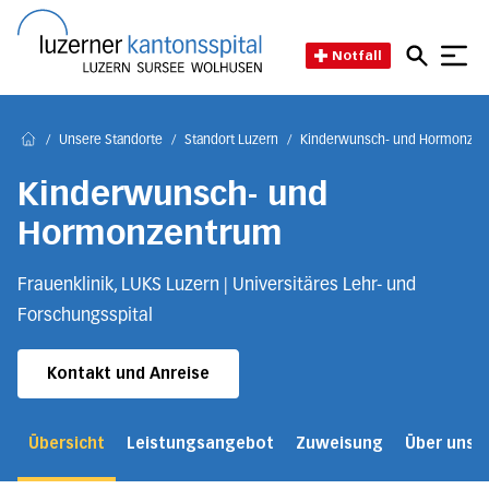
Direkt zum Inhalt
Direkt zum Fussbereich
Direkt zur Suche
Startseite des Luzerner Kant
Notfall
/
Unsere Standorte
/
Standort Luzern
/
Kinderwunsch- und Hormonze
Home
Kinderwunsch- und
Hormonzentrum
Frauenklinik, LUKS Luzern | Universitäres Lehr- und
Forschungsspital
Kontakt und Anreise
Übersicht
Leistungsangebot
Zuweisung
Über uns