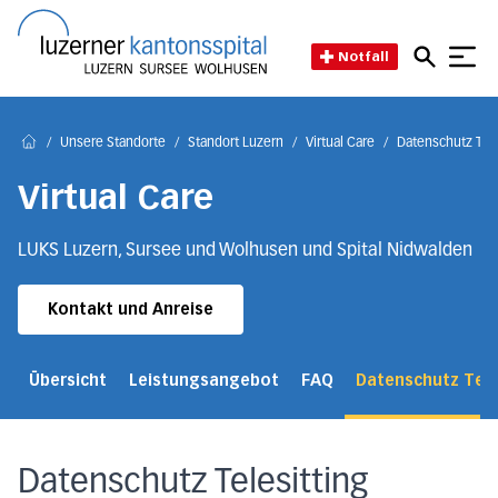
Direkt zum Inhalt
Direkt zum Fussbereich
Direkt zur Suche
Startseite des Luzerner Kant
Notfall
/
Unsere Standorte
/
Standort Luzern
/
Virtual Care
/
Datenschutz Tele
Home
Virtual Care
LUKS Luzern, Sursee und Wolhusen und Spital Nidwalden
Kontakt und Anreise
Übersicht
Leistungsangebot
FAQ
Datenschutz Tele
Datenschutz Telesitting