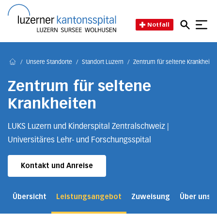
Direkt zum Inhalt
Direkt zum Fussbereich
Direkt zur Suche
Startseite des Luzerner Kant
Notfall
/
Unsere Standorte
/
Standort Luzern
/
Zentrum für seltene Krankheite
Home
Zentrum für seltene
Krankheiten
LUKS Luzern und Kinderspital Zentralschweiz |
Universitäres Lehr- und Forschungsspital
Kontakt und Anreise
Übersicht
Leistungsangebot
Zuweisung
Über uns