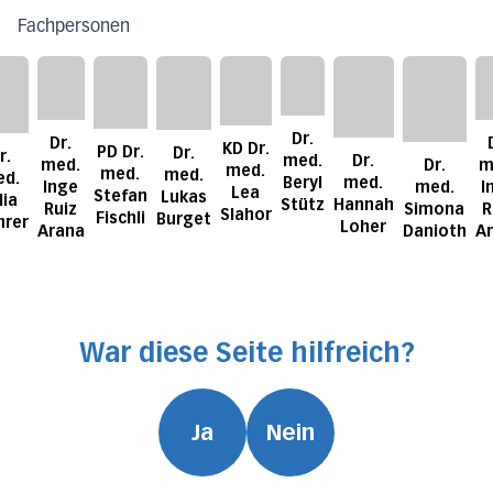
Fachpersonen
Dr.
Dr.
KD Dr.
PD Dr.
Dr.
r.
med.
Dr.
med.
Dr.
m
med.
med.
med.
d.
Beryl
med.
Inge
med.
I
Lea
Stefan
Lukas
lia
Stütz
Hannah
Ruiz
Simona
R
Slahor
Fischli
Burget
rer
Loher
Arana
Danioth
A
War diese Seite hilfreich?
Ja
Nein