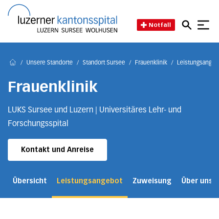
Direkt zum Inhalt
Direkt zum Fussbereich
Direkt zur Suche
Startseite des Luzerner Kant
Notfall
/
Unsere Standorte
/
Standort Sursee
/
Frauenklinik
/
Leistungsangebo
Home
Frauenklinik
LUKS Sursee und Luzern | Universitäres Lehr- und
Forschungsspital
Kontakt und Anreise
Übersicht
Leistungsangebot
Zuweisung
Über uns