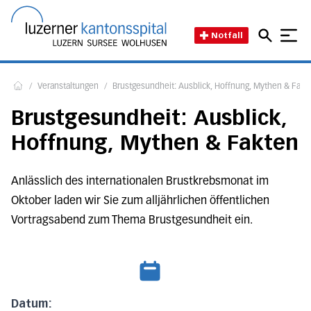
Direkt zum Inhalt
Direkt zum Fussbereich
Direkt zur Suche
Startseite des Luzerner Kant
Notfall
/
Veranstaltungen
/
Brustgesundheit: Ausblick, Hoffnung, Mythen & Fakt
Home
Brustgesundheit: Ausblick,
Hoffnung, Mythen & Fakten
Anlässlich des internationalen Brustkrebsmonat im
Oktober laden wir Sie zum alljährlichen öffentlichen
Vortragsabend zum Thema Brustgesundheit ein.
Datum: