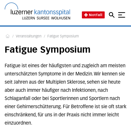
Direkt zum Inhalt
Direkt zum Fussbereich
Direkt zur Suche
Startseite des Luzerner Kant
Notfall
/
Veranstaltungen
/
Fatigue Symposium
Home
Fatigue Symposium
Fatigue ist eines der häufigsten und zugleich am meisten
unterschätzten Symptome in der Medizin. Wir kennen sie
seit Jahren aus der Multiplen Sklerose, sehen sie heute
aber auch immer häufiger nach Infektionen, nach
Schlaganfall oder bei Sportlerinnen und Sportlern nach
einer Gehirnerschütterung. Für Betroffene ist sie oft stark
einschränkend, für uns in der Praxis nicht immer leicht
einzuordnen.