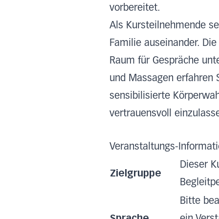
vorbereitet.
Als Kursteilnehmende se
Familie auseinander. Die 
Raum für Gespräche unt
und Massagen erfahren S
sensibilisierte Körperwa
vertrauensvoll einzulass
Veranstaltungs-Informat
Dieser K
Zielgruppe
Begleitp
Bitte be
Sprache
ein Vers