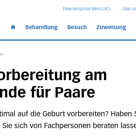
Direkt zum Inhalt
Direkt zum Fussbereich
Direkt zur Suche
Patientenportal MeinLUKS
Über u
 Kantonsspital
Behandlung
Besuch
Zuweisung
Start page
are
orbereitung am
de für Paare
timal auf die Geburt vorbereiten? Haben
ie sich von Fachpersonen beraten lasse