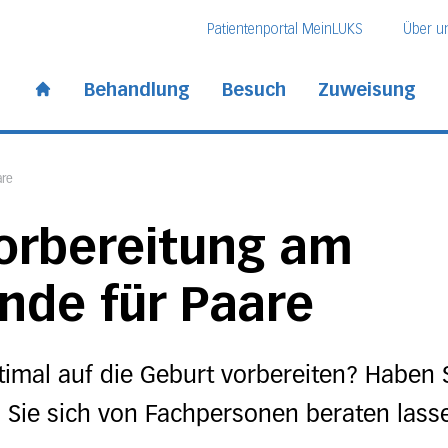
Direkt zum Inhalt
Direkt zum Fussbereich
Direkt zur Suche
Patientenportal MeinLUKS
Über u
 Kantonsspital
Behandlung
Besuch
Zuweisung
Start page
are
orbereitung am
de für Paare
timal auf die Geburt vorbereiten? Haben
ie sich von Fachpersonen beraten lasse