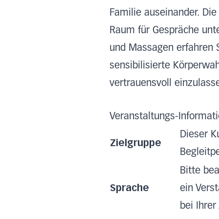
Familie auseinander. Die 
Raum für Gespräche unt
und Massagen erfahren S
sensibilisierte Körperwa
vertrauensvoll einzulass
Veranstaltungs-Informat
Dieser K
Zielgruppe
Begleitp
Bitte be
Sprache
ein Vers
bei Ihre