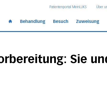
Direkt zum Inhalt
Direkt zum Fussbereich
Direkt zur Suche
Patientenportal MeinLUKS
Über u
 Kantonsspital
Behandlung
Besuch
Zuweisung
Start page
rbereitung: Sie un