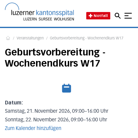
Direkt zum Inhalt
Direkt zum Fussbereich
Direkt zur Suche
Startseite des Luzerner Kant
Notfall
/
Veranstaltungen
/
Geburtsvorbereitung - Wochenendkurs W17
Home
Geburtsvorbereitung -
Wochenendkurs W17
Datum:
Samstag, 21. November 2026, 09:00
–
16:00 Uhr
Sonntag, 22. November 2026, 09:00
–
16:00 Uhr
Zum Kalender hinzufügen