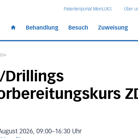
Direkt zum Inhalt
Direkt zum Fussbereich
Direkt zur Suche
Patientenportal MeinLUKS
Über u
 Kantonsspital
Behandlung
Besuch
Zuweisung
Start page
 ZD4
/Drillings
orbereitungskurs Z
August 2026, 09:00
–
16:30 Uhr