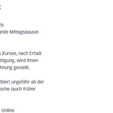
g
26
tunde Mittagspause)
s Kurses, nach Erhalt
ätigung, wird Ihnen
hnung gestellt.
äter) ungefähr ab der
oche (auch früher
 Online