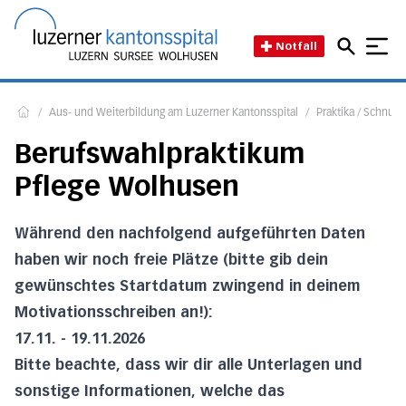
Direkt zum Inhalt
Direkt zum Fussbereich
Direkt zur Suche
Startseite des Luzerner Kant
Notfall
/
Aus- und Weiterbildung am Luzerner Kantonsspital
/
Praktika / Schnup
Home
Berufswahlpraktikum
Pflege Wolhusen
Während den nachfolgend aufgeführten Daten
haben wir noch freie Plätze (bitte gib dein
gewünschtes Startdatum zwingend in deinem
Motivationsschreiben an!):
17.11. - 19.11.2026
Bitte beachte, dass wir dir alle Unterlagen und
sonstige Informationen, welche das