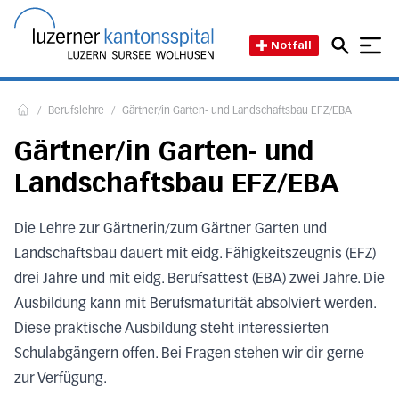
Direkt zum Inhalt
Direkt zum Fussbereich
Direkt zur Suche
Startseite des Luzerner Kant
Notfall
/
Berufslehre
/
Gärtner/in Garten- und Landschaftsbau EFZ/EBA
Home
Gärtner/in Garten- und
Landschaftsbau EFZ/EBA
Die Lehre zur Gärtnerin/zum Gärtner Garten und
Landschaftsbau dauert mit eidg. Fähigkeitszeugnis (EFZ)
drei Jahre und mit eidg. Berufsattest (EBA) zwei Jahre. Die
Ausbildung kann mit Berufsmaturität absolviert werden.
Diese praktische Ausbildung steht interessierten
Schulabgängern offen. Bei Fragen stehen wir dir gerne
zur Verfügung.