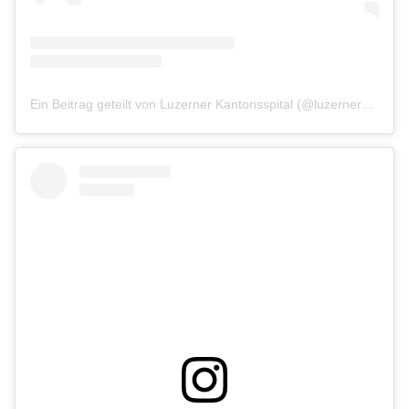
Ein Beitrag geteilt von Luzerner Kantonsspital (@luzernerkantonsspital)