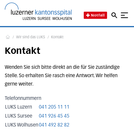
Direkt zum Inhalt
Direkt zum Fussbereich
Direkt zur Suche
Startseite des Luzerner Kant
Notfall
/
Wir sind das LUKS
/
Kontakt
Home
Kontakt
Wenden Sie sich bitte direkt an die für Sie zuständige
Stelle. So erhalten Sie rasch eine Antwort. Wir helfen
gerne weiter.
Telefonnummern
LUKS Luzern
041 205 11 11
LUKS Sursee
041 926 45 45
LUKS Wolhusen
041 492 82 82