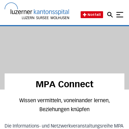
Direkt zum Inhalt
Direkt zum Fussbereich
Direkt zur Suche
Startseite des Luzerner Kant
Notfall
MPA Connect
Wissen vermitteln, voneinander lernen,
Beziehungen knüpfen
Die Informations- und Netzwerkveranstaltungsreihe MPA