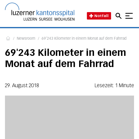
Direkt zum Inhalt
Direkt zum Fussbereich
Direkt zur Suche
Startseite des Luzerner Kant
Notfall
/
Newsroom
/
69'243 Kilometer in einem Monat auf dem Fahrrad
Home
69'243 Kilometer in einem
Monat auf dem Fahrrad
29. August 2018
Lesezeit: 1 Minute