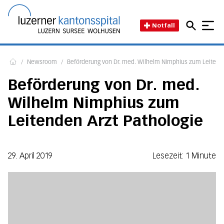
Direkt zum Inhalt
Direkt zum Fussbereich
Direkt zur Suche
Startseite des Luzerner Kant
Notfall
/
Newsroom
/
Beförderung von Dr. med. Wilhelm Nimphius zum Leitende
Home
Beförderung von Dr. med.
Wilhelm Nimphius zum
Leitenden Arzt Pathologie
29. April 2019
Lesezeit: 1 Minute