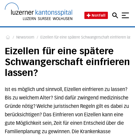
Direkt zum Inhalt
Direkt zum Fussbereich
Direkt zur Suche
Startseite des Luzerner Kant
Notfall
/
Newsroom
/
Eizellen für eine spätere Schwangerschaft einfrieren lass
Home
Eizellen für eine spätere
Schwangerschaft einfrieren
lassen?
Ist es möglich und sinnvoll, Eizellen einfrieren zu lassen?
Bis zu welchem Alter? Sind dafür zwingend medizinische
Gründe nötig? Welche juristischen Regeln gilt es dabei zu
berücksichtigen? Das Einfrieren von Eizellen kann eine
gute Möglichkeit sein, Zeit für einen Entscheid über die
Familienplanung zu gewinnen. Die Krankenkasse