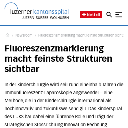
Direkt zum Inhalt
Direkt zum Fussbereich
Direkt zur Suche
Startseite des Luzerner Kant
Notfall
/
Newsroom
/
Fluoreszenzmarkierung macht feinste Strukturen sichtbar
Home
Fluoreszenzmarkierung
macht feinste Strukturen
sichtbar
In der Kinderchirurgie wird seit rund eineinhalb Jahren die
Immunfluoreszenz-Laparoskopie angewendet – eine
Methode, die in der Kinderchirurgie international als
hochinnovativ und zukunftsweisend gilt. Das Kinderspital
des LUKS hat dabei eine führende Rolle und trägt der
strategischen Stossrichtung Innovation Rechnung.