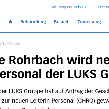
Direkt zum Inhalt
Direkt zum Fussbereich
Direkt zur Suche
Patientenportal MeinLUKS
Über u
 Kantonsspital
Behandlung
Besuch
Zuweisung
Start page
der LUKS Gruppe
ne Rohrbach wird n
Personal der LUKS 
der LUKS Gruppe hat auf Antrag der Gesch
zur neuen Leiterin Personal (CHRO) gewäh