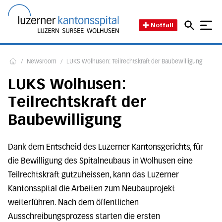
Direkt zum Inhalt
Direkt zum Fussbereich
Direkt zur Suche
Startseite des Luzerner Kant
Notfall
/
Newsroom
/
LUKS Wolhusen: Teilrechtskraft der Baubewilligung
Home
LUKS Wolhusen:
Teilrechtskraft der
Baubewilligung
Dank dem Entscheid des Luzerner Kantonsgerichts, für
die Bewilligung des Spitalneubaus in Wolhusen eine
Teilrechtskraft gutzuheissen, kann das Luzerner
Kantonsspital die Arbeiten zum Neubauprojekt
weiterführen. Nach dem öffentlichen
Ausschreibungsprozess starten die ersten