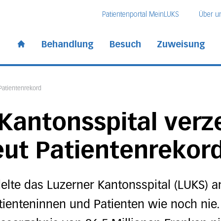
Direkt zum Inhalt
Direkt zum Fussbereich
Direkt zur Suche
Patientenportal MeinLUKS
Über u
 Kantonsspital
Behandlung
Besuch
Zuweisung
Start page
Patientenrekord
Kantonsspital verz
eut Patientenrekor
elte das Luzerner Kantonsspital (LUKS) 
atienteninnen und Patienten wie noch nie.