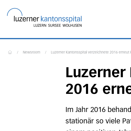
Startseite des Luzerner
/
Newsroom
/
Luzerner Kantonsspital verzeichnete 2016 erneut 
Home
Luzerner 
2016 ern
Im Jahr 2016 behand
stationär so viele P