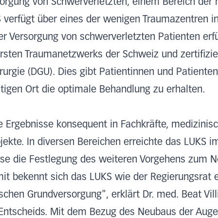
sorgung von Schwerverletzten, einem Bereich der h
 verfügt über eines der wenigen Traumazentren i
r Versorgung von schwerverletzten Patienten erfül
rsten Traumanetzwerks der Schweiz und zertifizie
irurgie (DGU). Dies gibt Patientinnen und Patienten
tigen Ort die optimale Behandlung zu erhalten.
e Ergebnisse konsequent in Fachkräfte, medizinis
ekte. In diversen Bereichen erreichte das LUKS i
eise die Festlegung des weiteren Vorgehens zum
mit bekennt sich das LUKS wie der Regierungsrat 
hen Grundversorgung", erklärt Dr. med. Beat Villi
 Entscheids. Mit dem Bezug des Neubaus der Aug