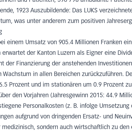
ntinnen und Patienten, 596 798 ambulante Patient
ende, 1923 Auszubildende: Das LUKS verzeichnete 
tum, was unter anderem zum positiven Jahreserge
g
bei einem Umsatz von 905.4 Millionen Franken ei
 erwartet der Kanton Luzern als Eigner eine Divid
t der Finanzierung der anstehenden Investitionen
ein Wachstum in allen Bereichen zurückzuführen. 
.5 Prozent und im stationären um 0.9 Prozent zu
ber den Vorjahren (Jahresgewinn 2015: 44.9 Milli
stiegene Personalkosten (z. B. infolge Umsetzung
ngen aufgrund von dringenden Ersatz- und Neuinv
 medizinisch, sondern auch wirtschaftlich zu den e