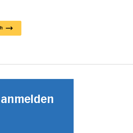
ch
r anmelden