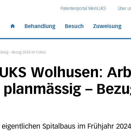
Direkt zum Inhalt
Direkt zum Fussbereich
Direkt zur Suche
Patientenportal MeinLUKS
Über u
 Kantonsspital
Behandlung
Besuch
Zuweisung
Start page
ässig – Bezug 2028 im Fokus
UKS Wolhusen: Arb
 planmässig – Bezu
eigentlichen Spitalbaus im Frühjahr 2024