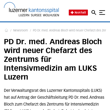
Direkt zum Inhalt
Direkt zum Fussbereich
Direkt zur Suche
Startseite des Luzerner Kant
Notfall
/
Newsroom
/
PD Dr. med. Andreas Bloch wird neuer Chefarzt des Zent
Home
PD Dr. med. Andreas Bloch
wird neuer Chefarzt des
Zentrums für
Intensivmedizin am LUKS
Luzern
Der Verwaltungsrat des Luzerner Kantonsspitals (LUKS)
hat auf Antrag der Geschäftsleitung PD Dr. med. Andreas
Bloch zum Chefarzt des Zentrums für Intensivmedizin