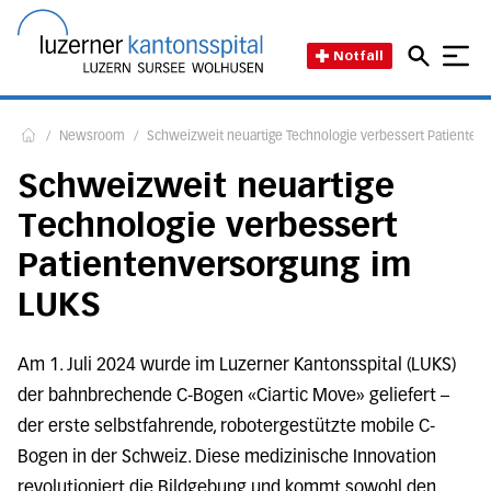
Direkt zum Inhalt
Direkt zum Fussbereich
Direkt zur Suche
Startseite des Luzerner Kant
Notfall
/
Newsroom
/
Schweizweit neuartige Technologie verbessert Patienten
Home
Schweizweit neuartige
Technologie verbessert
Patientenversorgung im
LUKS
Am 1. Juli 2024 wurde im Luzerner Kantonsspital (LUKS)
der bahnbrechende C-Bogen «Ciartic Move» geliefert –
der erste selbstfahrende, robotergestützte mobile C-
Bogen in der Schweiz. Diese medizinische Innovation
revolutioniert die Bildgebung und kommt sowohl den