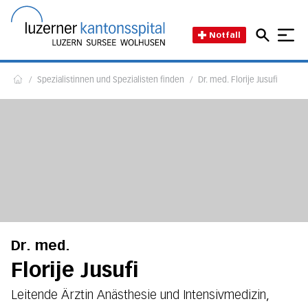
Direkt zum Inhalt
Direkt zum Fussbereich
Direkt zur Suche
Startseite des Luzerner Kant
Notfall
/
Spezialistinnen und Spezialisten finden
/
Dr. med. Florije Jusufi
Home
Dr. med.
Florije Jusufi
Leitende Ärztin Anästhesie und Intensivmedizin,