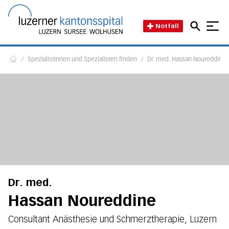
Direkt zum Inhalt
Direkt zum Fussbereich
Direkt zur Suche
Startseite des Luzerner Kant
Notfall
/
Spezialistinnen und Spezialisten finden
/
Dr. med. Hassan Noureddine
Home
Dr. med.
Hassan Noureddine
Consultant Anästhesie und Schmerztherapie, Luzern