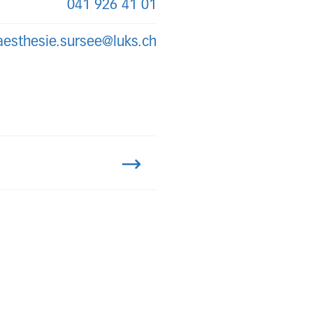
041 926 41 01
aesthesie.sursee@luks.ch