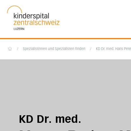
Startseite des Luzerner Kantonsspital
/
Spezialistinnen und Spezialisten finden
/
KD Dr. med. Hans Pet
Home
KD Dr. med.