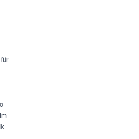
 für
to
Ulm
ik