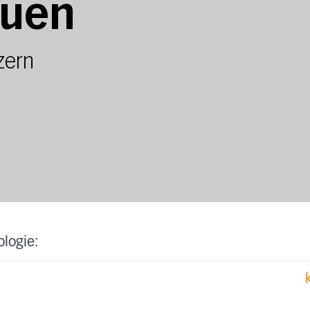
Kuen
zern
ologie: