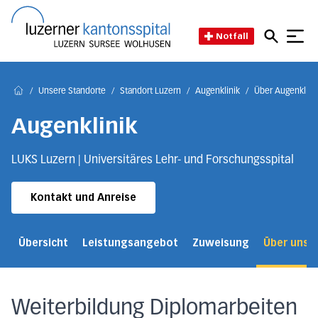
Direkt zum Inhalt
Direkt zum Fussbereich
Direkt zur Suche
Startseite des Luzerner Kant
Notfall
/
Unsere Standorte
/
Standort Luzern
/
Augenklinik
/
Über Augenklini
Home
Augenklinik
LUKS Luzern | Universitäres Lehr- und Forschungsspital
Kontakt und Anreise
Übersicht
Leistungsangebot
Zuweisung
Über uns
Weiterbildung Diplomarbeiten