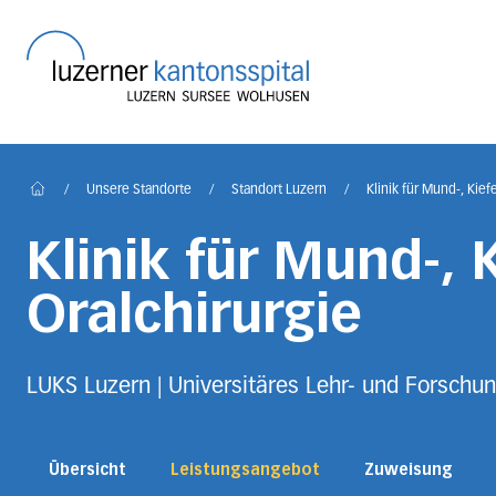
Startseite des Luzerner
/
Unsere Standorte
/
Standort Luzern
/
Klinik für Mund-, Kief
Home
Klinik für Mund-, 
Oralchirurgie
LUKS Luzern | Universitäres Lehr- und Forschun
Übersicht
Leistungsangebot
Zuweisung