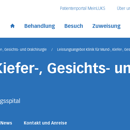
Direkt zum Inhalt
Direkt zum Fussbereich
Direkt zur Suche
Patientenportal MeinLUKS
Über u
 Kantonsspital
Behandlung
Besuch
Zuweisung
Start page
er-, Gesichts- und Oralchirurgie
/
Leistungsangebot Klinik für Mund-, Kiefer-, Ges
Kiefer-, Gesichts- u
gsspital
News
Kontakt und Anreise