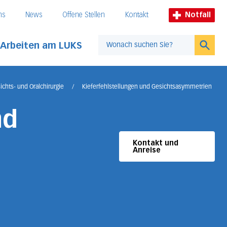
ns
News
Offene Stellen
Kontakt
Notfall
Arbeiten am LUKS
Suche
ichts- und Oralchirurgie
/
Kieferfehlstellungen und Gesichtsasymmetrien
nd
Kontakt und
Anreise