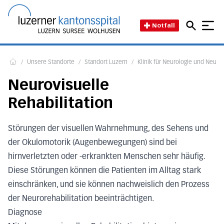
Direkt zum Inhalt
Direkt zum Fussbereich
Direkt zur Suche
Startseite des Luzerner Kant
Notfall
/
Unsere Standorte
/
Standort Luzern
/
Klinik für Neurologie und Neuror
Home
Neurovisuelle
Rehabilitation
Störungen der visuellen Wahrnehmung, des Sehens und
der Okulomotorik (Augenbewegungen) sind bei
hirnverletzten oder -erkrankten Menschen sehr häufig.
Diese Störungen können die Patienten im Alltag stark
einschränken, und sie können nachweislich den Prozess
der Neurorehabilitation beeinträchtigen.
Diagnose