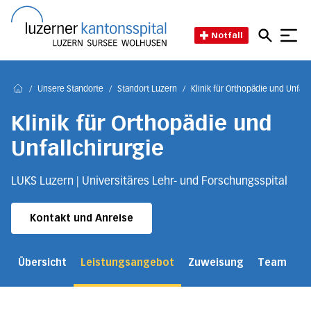
Direkt zum Inhalt
Direkt zum Fussbereich
Direkt zur Suche
Startseite des Luzerner Kant
Notfall
/
Unsere Standorte
/
Standort Luzern
/
Klinik für Orthopädie und Unfall
Home
Klinik für Orthopädie und
Unfallchirurgie
LUKS Luzern | Universitäres Lehr- und Forschungsspital
Kontakt und Anreise
Übersicht
Leistungsangebot
Zuweisung
Team
Ü