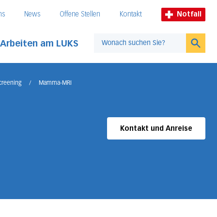
ns
News
Offene Stellen
Kontakt
Notfall
Arbeiten am LUKS
Suche
creening
/
Mamma-MRI
Kontakt und Anreise