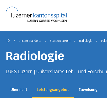
Startseite des Luzerner
/
Unsere Standorte
/
Standort Luzern
/
Radiologie
/
Leis
Home
Radiologie
LUKS Luzern | Universitäres Lehr- und Forschun
Übersicht
Leistungsangebot
Zuweisung