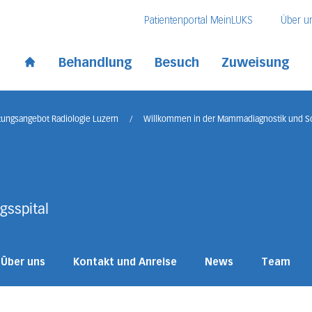
Direkt zum Inhalt
Direkt zum Fussbereich
Direkt zur Suche
Patientenportal MeinLUKS
Über u
 Kantonsspital
Behandlung
Besuch
Zuweisung
Start page
tungsangebot Radiologie Luzern
/
Willkommen in der Mammadiagnostik und S
gsspital
Über uns
Kontakt und Anreise
News
Team